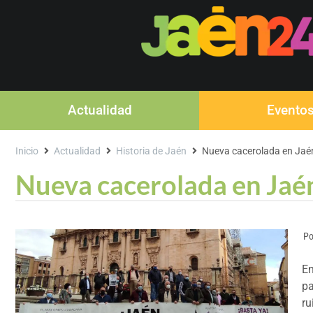
Actualidad
Evento
Inicio
Actualidad
Historia de Jaén
Nueva cacerolada en Jaén
Nueva cacerolada en Jaén
Po
En
pa
ru