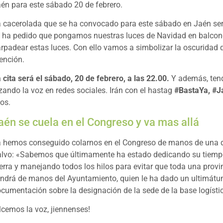
én para este sábado 20 de febrero.
 cacerolada que se ha convocado para este sábado en Jaén será
 ha pedido que pongamos nuestras luces de Navidad en balcon
rpadear estas luces. Con ello vamos a simbolizar la oscuridad 
ención.
 cita será el sábado, 20 de febrero, a las 22.00.
Y además, tend
zando la voz en redes sociales. Irán con el hastag
#BastaYa, #
jos.
aén se cuela en el Congreso y va mas allá
 hemos conseguido colarnos en el Congreso de manos de una d
lvo: «Sabemos que últimamente ha estado dedicando su tiempo a
erra y manejando todos los hilos para evitar que toda una provi
ndrá de manos del Ayuntamiento, quien le ha dado un ultimátum
cumentación sobre la designación de la sede de la base logístic
lcemos la voz, jiennenses!