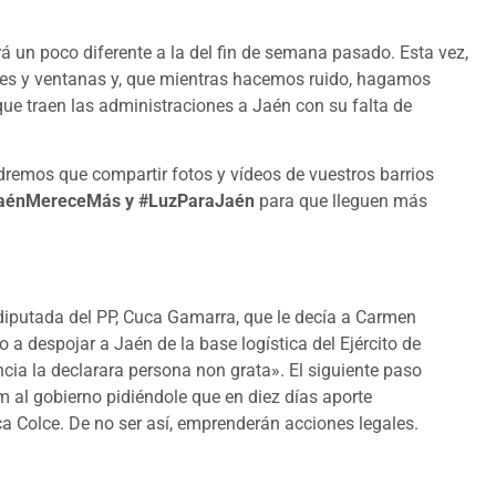
 un poco diferente a la del fin de semana pasado. Esta vez,
es y ventanas y, que mientras hacemos ruido, hagamos
que traen las administraciones a Jaén con su falta de
remos que compartir fotos y vídeos de vuestros barrios
JaénMereceMás y #LuzParaJaén
para que lleguen más
iputada del PP, Cuca Gamarra, que le decía a Carmen
 despojar a Jaén de la base logística del Ejército de
ncia la declarara persona non grata». El siguiente paso
 al gobierno pidiéndole que en diez días aporte
a Colce. De no ser así, emprenderán acciones legales.