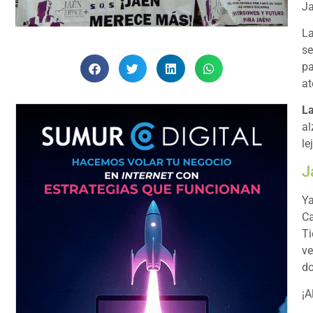
Ja
La
se
pa
at
La
al
le
J
Ya
Ca
Ti
ve
do
¡A