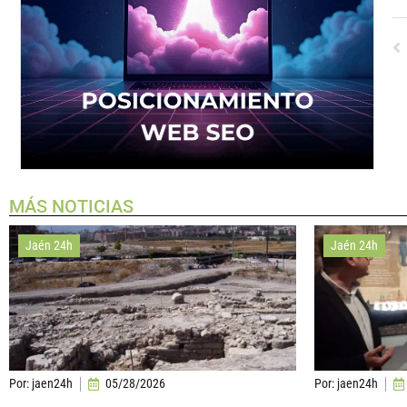
MÁS NOTICIAS
Jaén 24h
Jaén 24h
Por:
jaen24h
05/28/2026
Por:
jaen24h