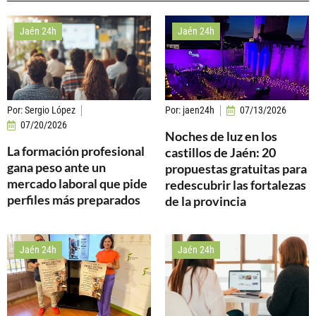
Jaén 24h
Jaén 24h
Por:
Sergio López
Por:
jaen24h
07/13/2026
07/20/2026
Noches de luz en los
La formación profesional
castillos de Jaén: 20
gana peso ante un
propuestas gratuitas para
mercado laboral que pide
redescubrir las fortalezas
perfiles más preparados
de la provincia
Jaén 24h
Jaén 24h