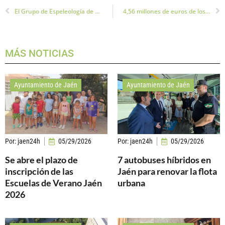
El Grupo de Espeleología de Villacarrillo, ¡campeones de España! y buscan patrocinador
4,56 millones de euros de los fondos Next Generation para el tranvía de Jaén
MÁS NOTICIAS
Ayuntamiento de Jaén
Ayuntamiento de Jaén
Por:
jaen24h
05/29/2026
Por:
jaen24h
05/29/2026
Se abre el plazo de
7 autobuses híbridos en
inscripción de las
Jaén para renovar la flota
Escuelas de Verano Jaén
urbana
2026