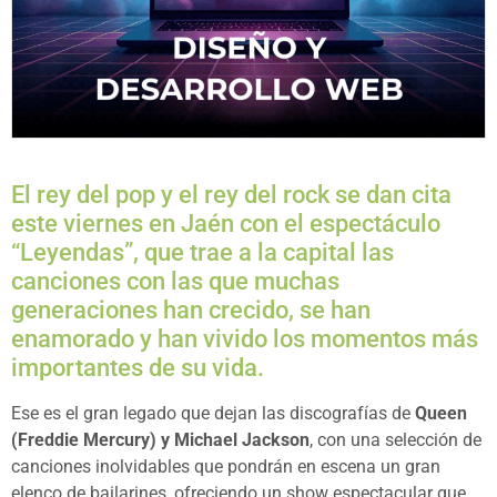
El rey del pop y el rey del rock se dan cita
este viernes en Jaén con el espectáculo
“Leyendas”, que trae a la capital las
canciones con las que muchas
generaciones han crecido, se han
enamorado y han vivido los momentos más
importantes de su vida.
Ese es el gran legado que dejan las discografías de
Queen
(Freddie Mercury) y Michael Jackson
, con una selección de
canciones inolvidables que pondrán en escena un gran
elenco de bailarines, ofreciendo un show espectacular que