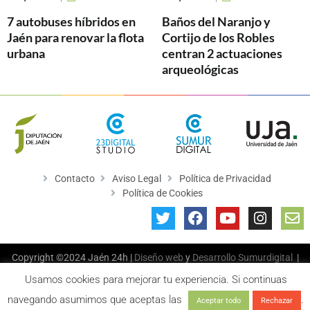
7 autobuses híbridos en
Baños del Naranjo y
Jaén para renovar la flota
Cortijo de los Robles
urbana
centran 2 actuaciones
arqueológicas
Contacto
Aviso Legal
Política de Privacidad
Política de Cookies
Copyright ©2024 Jaén 24h |
Diseño web
y
Desarrollo
Sumurdigital
|
All Rights Reserved
Usamos cookies para mejorar tu experiencia. Si continuas
navegando asumimos que aceptas las
.
Aceptar todo
Rechazar