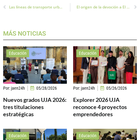
Las líneas de transporte urbano de Jaén para el Hospital Neurotraumatológico se mantienen
El origen de la devoción a El Abuelo de Jaén en tiempos de epidemias
MÁS NOTICIAS
Educación
Educación
Por:
jaen24h
05/28/2026
Por:
jaen24h
05/26/2026
Nuevos grados UJA 2026:
Explorer 2026 UJA
tres titulaciones
reconoce 4 proyectos
estratégicas
emprendedores
Educación
Educación