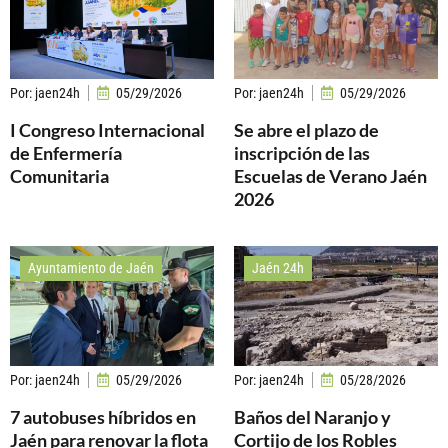
Por:
jaen24h
05/29/2026
Por:
jaen24h
05/29/2026
I Congreso Internacional
Se abre el plazo de
de Enfermería
inscripción de las
Comunitaria
Escuelas de Verano Jaén
2026
Ayuntamiento de Jaén
Jaén 24h
Por:
jaen24h
05/29/2026
Por:
jaen24h
05/28/2026
7 autobuses híbridos en
Baños del Naranjo y
Jaén para renovar la flota
Cortijo de los Robles