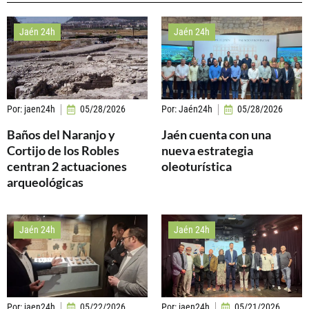
Jaén 24h
Jaén 24h
Por:
jaen24h
05/28/2026
Por:
Jaén24h
05/28/2026
Baños del Naranjo y
Jaén cuenta con una
Cortijo de los Robles
nueva estrategia
centran 2 actuaciones
oleoturística
arqueológicas
Jaén 24h
Jaén 24h
Por:
jaen24h
05/22/2026
Por:
jaen24h
05/21/2026