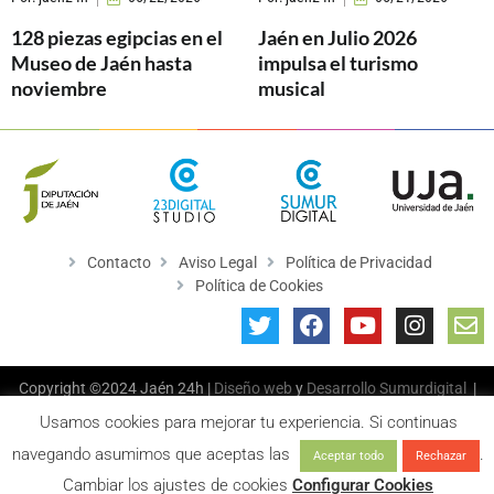
128 piezas egipcias en el
Jaén en Julio 2026
Museo de Jaén hasta
impulsa el turismo
noviembre
musical
Contacto
Aviso Legal
Política de Privacidad
Política de Cookies
Copyright ©2024 Jaén 24h |
Diseño web
y
Desarrollo
Sumurdigital
|
All Rights Reserved
Usamos cookies para mejorar tu experiencia. Si continuas
navegando asumimos que aceptas las
.
Aceptar todo
Rechazar
Cambiar los ajustes de cookies
Configurar Cookies