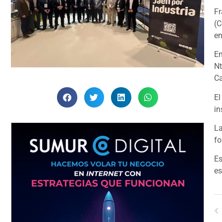
Fr
(C
en
En
Nt
Ca
El
in
La
fo
Es
es