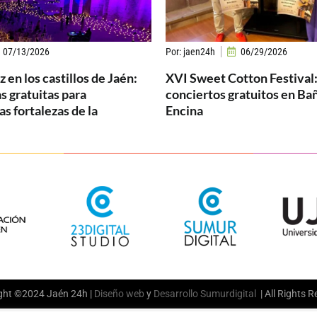
07/13/2026
Por:
jaen24h
06/29/2026
 en los castillos de Jaén:
XVI Sweet Cotton Festival:
s gratuitas para
conciertos gratuitos en Bañ
as fortalezas de la
Encina
ght ©2024 Jaén 24h |
Diseño web
y
Desarrollo
Sumurdigital
| All Rights 