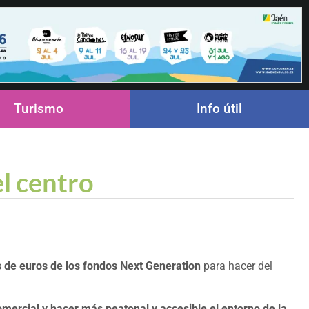
Turismo
Info útil
el centro
s de euros de los fondos Next Generation
para hacer del
omercial y hacer más peatonal y accesible el entorno de la