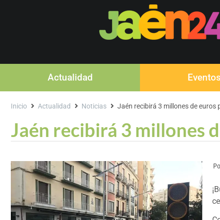
Actualidad
Evento
Inicio
Actualidad
Noticias
Jaén recibirá 3 millones de euros 
Jaén recibirá 3 millones 
Po
¡B
ce
Co