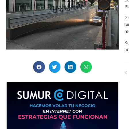
Pl
Gr
cu
me
Se
ac