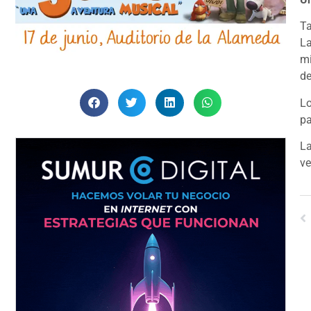
Ta
La
mi
de
Lo
pa
La
ve