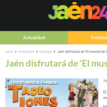
Actualidad
Evento
Inicio
Actualidad
Noticias
Jaén disfrutará de ‘El musical de 
Jaén disfrutará de ‘El mu
Po
El
mu
Un