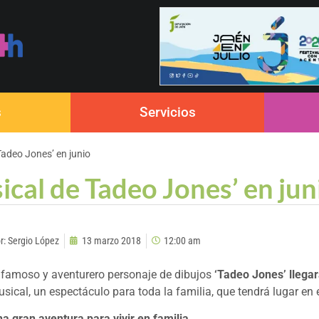
s
Servicios
Tadeo Jones’ en junio
sical de Tadeo Jones’ en jun
r:
Sergio López
13 marzo 2018
12:00 am
 famoso y aventurero personaje de dibujos
‘Tadeo Jones’ llega
sical, un espectáculo para toda la familia, que tendrá lugar en 
a gran aventura para vivir en familia