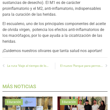
sustancias de desecho). El M1 es de carácter
proinflamatorio y el M2, anti-inflamatorio, indispensables
para la curación de las heridas.
El escualeno, uno de los principales componentes del aceite
de olvida virgen, potencia los efectos anti-inflamatorios de
los macrófagos, por lo que ayuda a la cicatrización de las
heridas.
¡Cuidemos nuestros olivares que tanta salud nos aportan!
La ruta ‘Viaje al tiempo de los Íberos’ recibe el Premio Excelencia en los Premios Andalucía de Turismo
El nuevo ‘Parque para perros’ del Bulevar de 1000 m² estará listo en unos 15 días
MÁS NOTICIAS
Educación
Educación