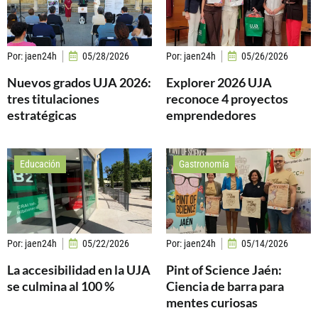
Por:
jaen24h
05/28/2026
Por:
jaen24h
05/26/2026
Nuevos grados UJA 2026:
Explorer 2026 UJA
tres titulaciones
reconoce 4 proyectos
estratégicas
emprendedores
Educación
Gastronomía
Por:
jaen24h
05/22/2026
Por:
jaen24h
05/14/2026
La accesibilidad en la UJA
Pint of Science Jaén:
se culmina al 100 %
Ciencia de barra para
mentes curiosas