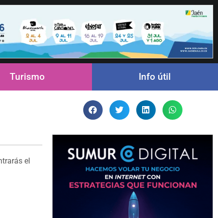
Turismo
Info útil
trarás el