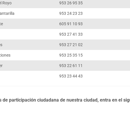
el Royo
953 26 95 35
antarilla
953 24 23 23
te
605 91 10 93
953 27 41 33
es
953 27 21 02
ciones
953 25 35 15
er
953 22 61 11
953 23 44 43
 de participación ciudadana de nuestra ciudad, entra en el sig