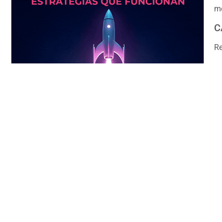
me
C
Re
C
Al
In
Es
m
I