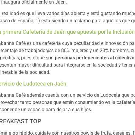
 inaugura oficialmente en Jaén.
 realidad es que lleva varios días abierta y está gustando mucho
aseo de España, 1) está siendo un reclamo para aquellos que q
a primera Cafetería de Jaén que apuesta por la Inclusión
banna Café es una cafetería cuya peculiaridad e innovación para
rcentaje de trabajador@s de 80% mujeres y un 20% hombres, cuy
pecíficas, puesto que son
personas pertenecientes al colectiv
esentan mayor dificultad para integrarse en la sociedad y tener 
lnerable de la sociedad.
ervicio de Ludoteca en Jaén
banna Café además cuenta con un servicio de Ludoceta que podr
rovechar tanto personas que estén consumiendo en la cafeterí
sponer de un espacio para dejar a sus hijos.
REAKFAST TOP
ma algo rápido, cuídate con nuestros bowls de fruta, cereales, f