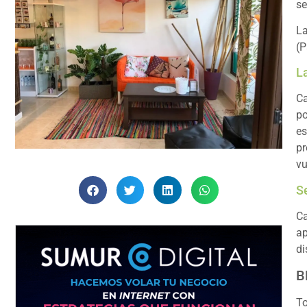
se
La
(P
L
Ca
po
es
pr
vu
S
Ca
ap
di
B
To