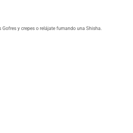
s Gofres y crepes o relájate fumando una Shisha.
dillos, ensaladas, tostas y mucho más!
e disfrutaremos de degustaciones y otras muchas sorpresas