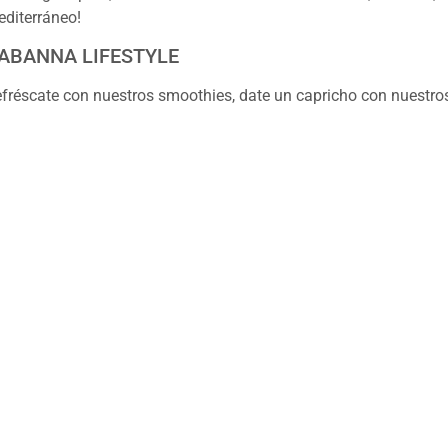
diterráneo!
ABANNA LIFESTYLE
fréscate con nuestros smoothies, date un capricho con nuestro
OOL LUNCH
muerza con nuestras fast-tapas, combinados, sandwiches, boca
auguración oficial a las 19:00
ta tarde a partir de las 19:00 es la inauguración oficial, dond
ás.
nterior de la cafetería Cabanna Café