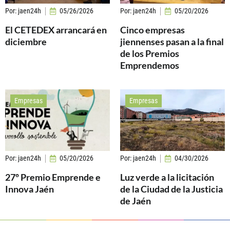
Por:
jaen24h
05/26/2026
Por:
jaen24h
05/20/2026
El CETEDEX arrancará en
Cinco empresas
diciembre
jiennenses pasan a la final
de los Premios
Emprendemos
Empresas
Empresas
Por:
jaen24h
05/20/2026
Por:
jaen24h
04/30/2026
27º Premio Emprende e
Luz verde a la licitación
Innova Jaén
de la Ciudad de la Justicia
de Jaén