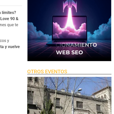
 límites?
Love 90 &
ones que te
icos y
nta y vuelve
OTROS EVENTOS