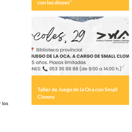
con los dioses”
Taller de Juego de la Oca con Small
Clowns
 los