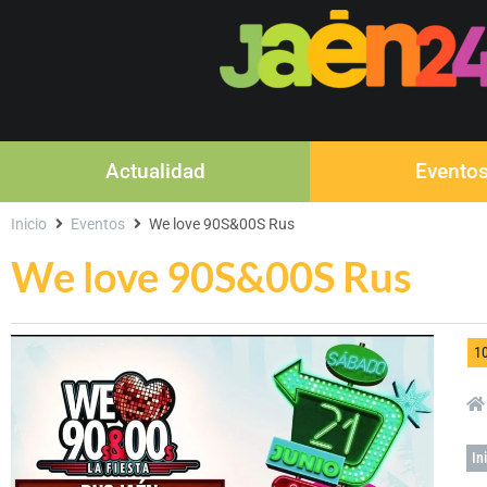
Actualidad
Evento
Inicio
Eventos
We love 90S&00S Rus
We love 90S&00S Rus
1
In