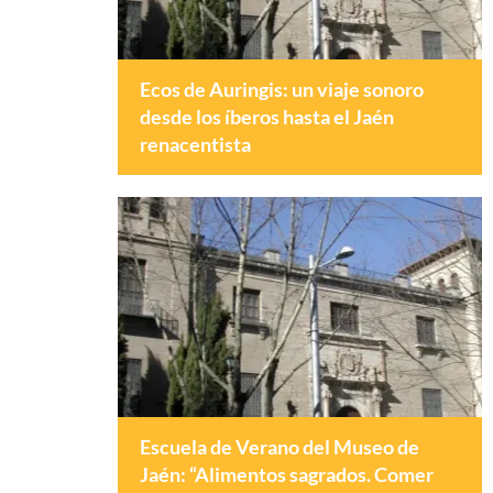
Ecos de Auringis: un viaje sonoro
desde los íberos hasta el Jaén
renacentista
Escuela de Verano del Museo de
Jaén: “Alimentos sagrados. Comer