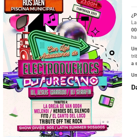
¿P
La
00
ha
Un
tr
a 
Un
D