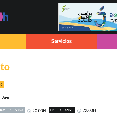
s
Servicios
rto
0€
Jaén
22:00H
20:00H
icio: 11/11/2023
Fin: 11/11/2023