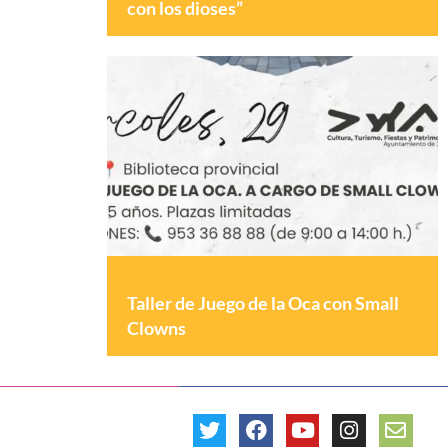
con los dioses”
Taller de Juego de la Oca con Small
Clowns