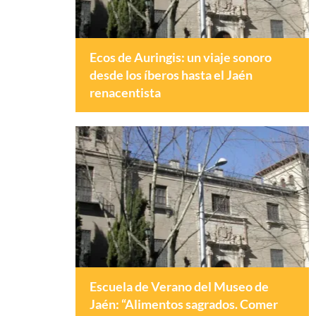
Ecos de Auringis: un viaje sonoro
desde los íberos hasta el Jaén
renacentista
Escuela de Verano del Museo de
Jaén: “Alimentos sagrados. Comer