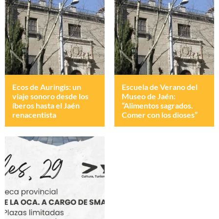
Ecos de Auringis: un
Escuela de Verano del
viaje sonoro desde los
Museo de Jaén:
íberos hasta el Jaén
“Alimentos sagrados.
renacentista
Comer con los dioses”