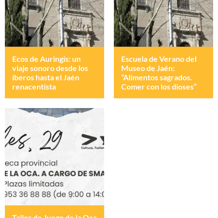
Ecos de Auringis: un
Escuela de Verano del
viaje sonoro desde los
Museo de Jaén:
íberos hasta el Jaén
“Alimentos sagrados.
renacentista
Comer con los dioses”
Taller de Juego de la Oca