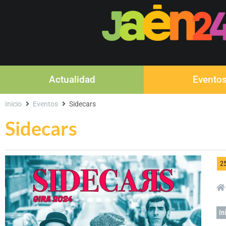
Actualidad
Evento
Inicio
Eventos
Sidecars
Sidecars
2
In