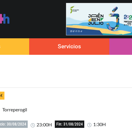
s
Servicios
5€
Torreperogil
1:30H
23:00H
icio: 30/08/2024
Fin: 31/08/2024