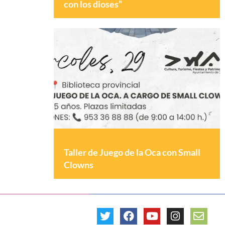
con los dioses”
Taller de Juego de la Oca con Small
Clowns