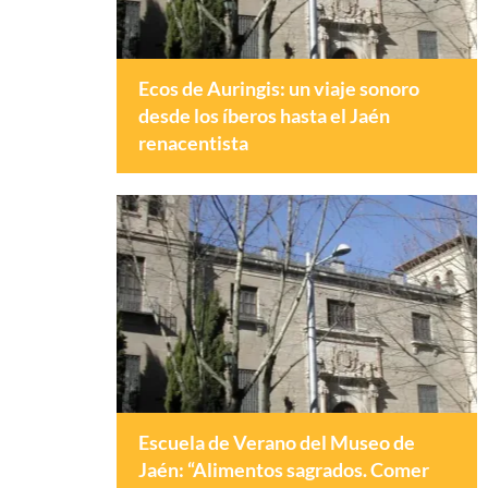
Ecos de Auringis: un viaje sonoro
desde los íberos hasta el Jaén
renacentista
Escuela de Verano del Museo de
Jaén: “Alimentos sagrados. Comer