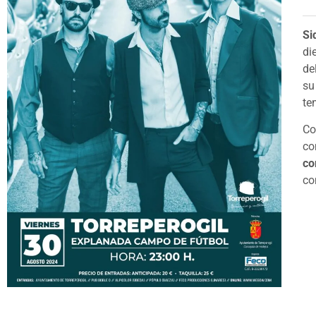
Si
di
de
su
te
Co
co
co
co