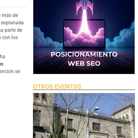
n más de
 explanada
ma parte de
o con los
ha
us
anción se
OTROS EVENTOS