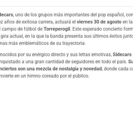
decars
, uno de los grupos más importantes del pop español, co
ez años de exitosa carrera, actuará el
viernes 30 de agosto
en la
l campo de fútbol de
Torreperogil
. Este esperado concierto for
 gira actual, en la que la banda presenta sus últimos éxitos junt
mas más emblemáticos de su trayectoria.
nocidos por su enérgico directo y sus letras emotivas,
Sidecars
nquistado a una gran cantidad de seguidores en todo el país.
S
nciertos son una mezcla de nostalgia y novedad
, donde cada c
nvierte en un himno coreado por el público.