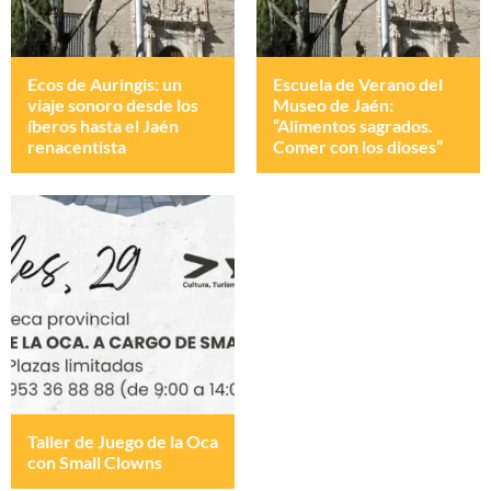
Ecos de Auringis: un
Escuela de Verano del
viaje sonoro desde los
Museo de Jaén:
íberos hasta el Jaén
“Alimentos sagrados.
renacentista
Comer con los dioses”
Taller de Juego de la Oca
con Small Clowns