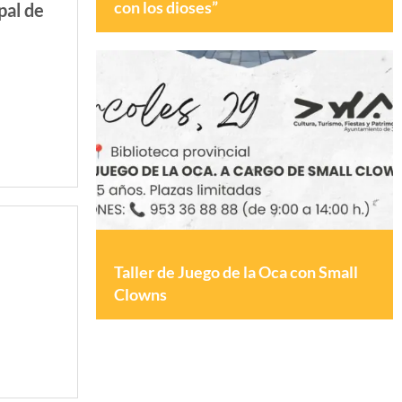
con los dioses”
pal de
Taller de Juego de la Oca con Small
Clowns