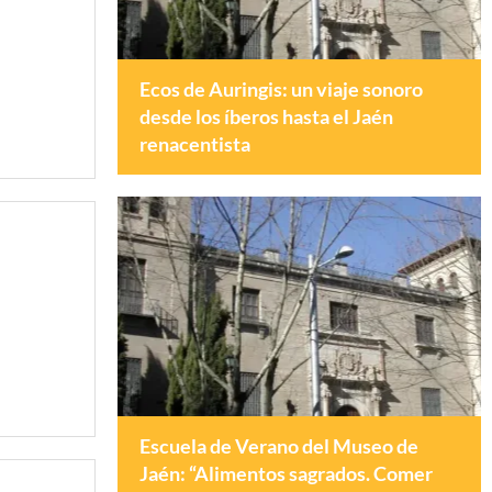
Ecos de Auringis: un viaje sonoro
desde los íberos hasta el Jaén
renacentista
Escuela de Verano del Museo de
Jaén: “Alimentos sagrados. Comer