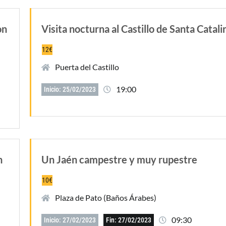
on
Visita nocturna al Castillo de Santa Catali
12€
Puerta del Castillo
19:00
Inicio: 25/02/2023
n
Un Jaén campestre y muy rupestre
10€
Plaza de Pato (Baños Árabes)
09:30
Inicio: 27/02/2023
Fin: 27/02/2023