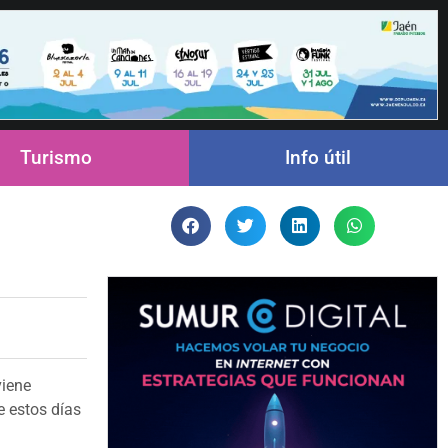
Turismo
Info útil
viene
e estos días