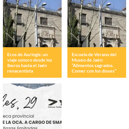
Ecos de Auringis: un
Escuela de Verano del
viaje sonoro desde los
Museo de Jaén:
íberos hasta el Jaén
“Alimentos sagrados.
renacentista
Comer con los dioses”