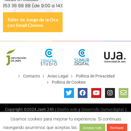
Taller de Juego de la Oca
con Small Clowns
Contacto
Aviso Legal
Política de Privacidad
Política de Cookies
Copyright ©2024 Jaén 24h |
Diseño web
y
Desarrollo
Sumurdigital
|
All Rights Reserved
Usamos cookies para mejorar tu experiencia. Si continuas
navegando asumimos que aceptas las
.
Aceptar todo
Rechazar