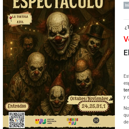
In
¿T
V
E
Es
es
te
y 
No
qu
de