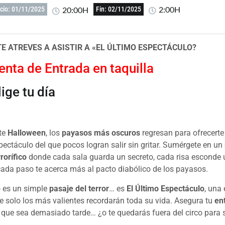
2:00H
20:00H
icio: 01/11/2025
Fin: 02/11/2025
E ATREVES A ASISTIR A «EL ÚLTIMO ESPECTÁCULO?
enta de Entrada en taquilla
lige tu día
te
Halloween
, los
payasos más oscuros
regresan para ofrecerte
pectáculo del que pocos logran salir sin gritar. Sumérgete en un
rrorífico
donde cada sala guarda un secreto, cada risa esconde
cada paso te acerca más al pacto diabólico de los payasos.
 es un simple
pasaje del terror
… es
El Último Espectáculo
, una
e solo los más valientes recordarán toda su vida. Asegura tu
en
 que sea demasiado tarde… ¿o te quedarás fuera del circo para