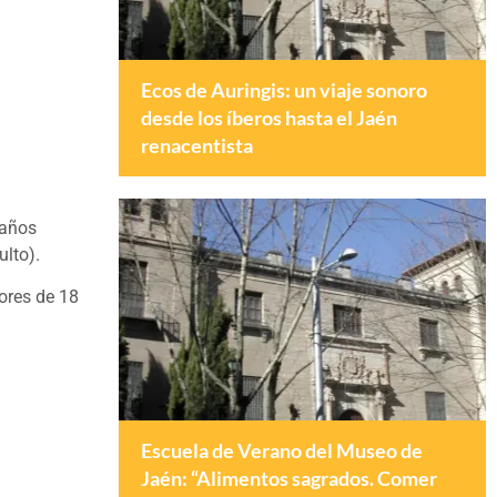
Ecos de Auringis: un viaje sonoro
desde los íberos hasta el Jaén
renacentista
 años
lto).
ores de 18
Escuela de Verano del Museo de
Jaén: “Alimentos sagrados. Comer