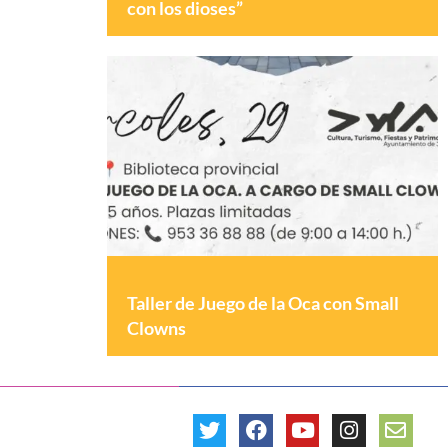
con los dioses”
Taller de Juego de la Oca con Small
Clowns