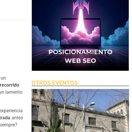
 un
OTROS EVENTOS
recorrido
 un lamento
 experiencia
trada
antes
 siempre?