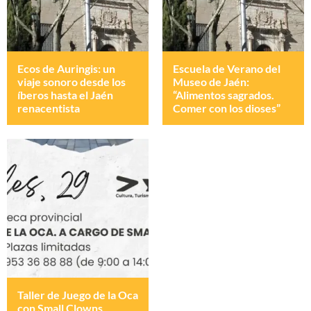
Ecos de Auringis: un
Escuela de Verano del
viaje sonoro desde los
Museo de Jaén:
íberos hasta el Jaén
“Alimentos sagrados.
renacentista
Comer con los dioses”
Taller de Juego de la Oca
con Small Clowns