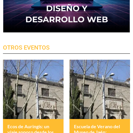
OTROS EVENTOS
Ecos de Auringis: un
Escuela de Verano del
viaje sonoro desde los
Museo de Jaén: