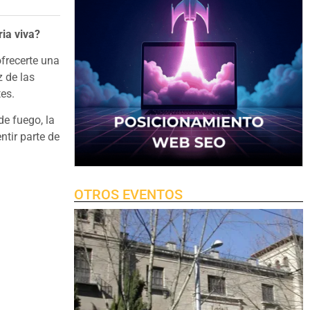
ria viva?
ofrecerte una
z de las
es.
de fuego, la
ntir parte de
OTROS EVENTOS