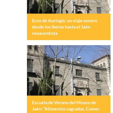
Ecos de Auringis: un viaje sonoro
desde los íberos hasta el Jaén
renacentista
Escuela de Verano del Museo de
Jaén: “Alimentos sagrados. Comer