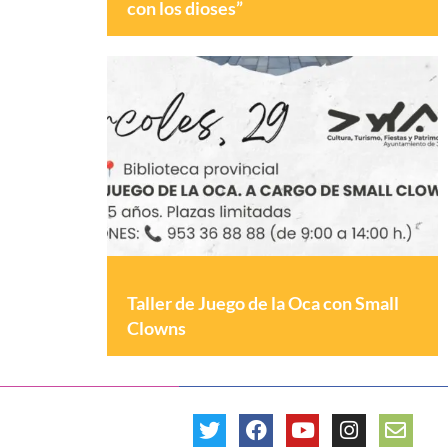
con los dioses”
Taller de Juego de la Oca con Small
Clowns