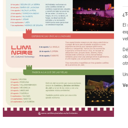
¿T
El
ex
ve
Dé
ob
ot
Un
Ve