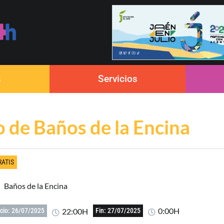
s
Servicios
o de Baños de la Encina
RATIS
Baños de la Encina
0:00H
22:00H
icio: 26/07/2025
Fin: 27/07/2025