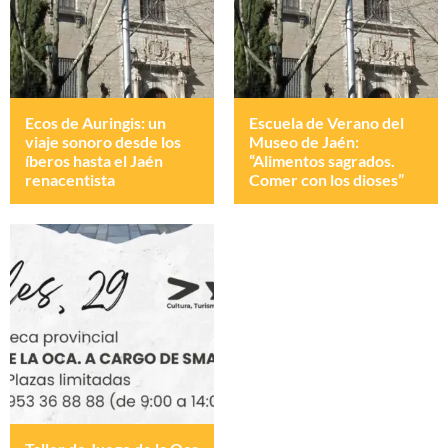
Ecos de Auringis: un
Escuela de Verano del
viaje sonoro desde los
Museo de Jaén:
íberos hasta el Jaén
“Alimentos sagrados.
renacentista
Comer con los dioses”