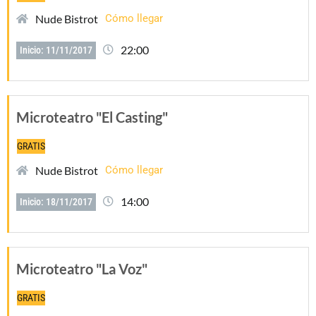
Nude Bistrot
Cómo llegar
22:00
Inicio: 11/11/2017
Microteatro "El Casting"
GRATIS
Nude Bistrot
Cómo llegar
14:00
Inicio: 18/11/2017
Microteatro "La Voz"
GRATIS