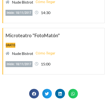
Nude Bistrot
Cómo llegar
14:30
Inicio: 18/11/2017
Microteatro "FotoMatón"
GRATIS
Nude Bistrot
Cómo llegar
15:00
Inicio: 18/11/2017