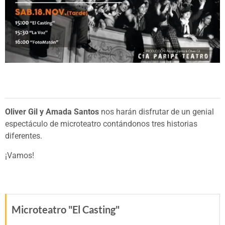
Oliver Gil y Amada Santos
nos harán disfrutar de un genial
espectáculo de microteatro contándonos tres historias
diferentes.
¡Vamos!
Microteatro "El Casting"