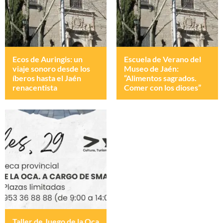
Ecos de Auringis: un
Escuela de Verano del
viaje sonoro desde los
Museo de Jaén:
íberos hasta el Jaén
“Alimentos sagrados.
renacentista
Comer con los dioses”
Taller de Juego de la Oca