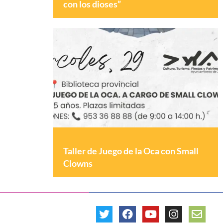
con los dioses”
Taller de Juego de la Oca con Small
Clowns