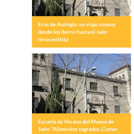
Ecos de Auringis: un viaje sonoro
desde los íberos hasta el Jaén
renacentista
Escuela de Verano del Museo de
Jaén: “Alimentos sagrados. Comer