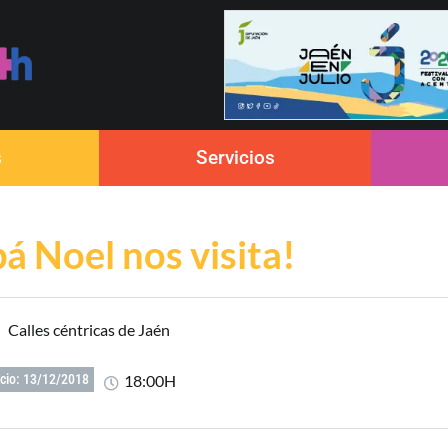
s
Servicios
pá Noel nos visita!
Calles céntricas de Jaén
18:00H
icio: 13/12/2018