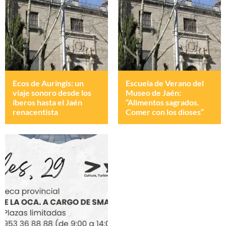
Ecos de Auringis: un
Escuela de Verano del
viaje sonoro desde los
Museo de Jaén:
íberos hasta el Jaén
“Alimentos sagrados.
renacentista
Comer con los dioses”