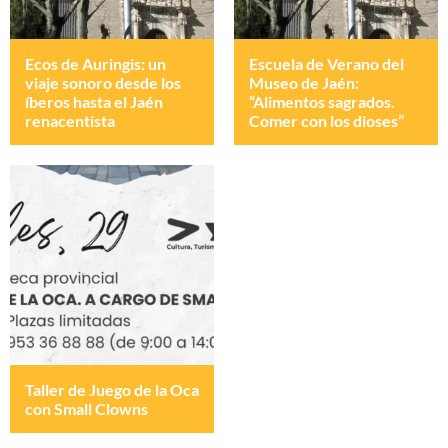
Ecos de Auringis: un
Escuela de Verano del
viaje sonoro desde los
Museo de Jaén:
íberos hasta el Jaén
“Alimentos sagrados.
renacentista
Comer con los dioses”
Taller de Juego de la Oca
con Small Clowns