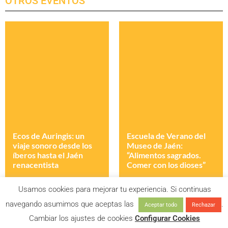
OTROS EVENTOS
Ecos de Auringis: un
Escuela de Verano del
viaje sonoro desde los
Museo de Jaén:
íberos hasta el Jaén
“Alimentos sagrados.
renacentista
Comer con los dioses”
Usamos cookies para mejorar tu experiencia. Si continuas
navegando asumimos que aceptas las
.
Aceptar todo
Rechazar
Cambiar los ajustes de cookies
Configurar Cookies