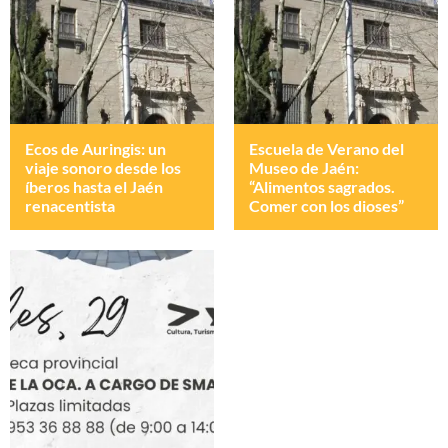
Ecos de Auringis: un
Escuela de Verano del
viaje sonoro desde los
Museo de Jaén:
íberos hasta el Jaén
“Alimentos sagrados.
renacentista
Comer con los dioses”