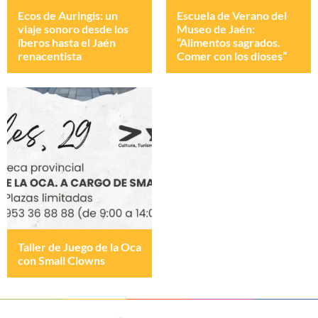
Ecos de Auringis: un
Escuela de Verano del
viaje sonoro desde los
Museo de Jaén:
íberos hasta el Jaén
“Alimentos sagrados.
renacentista
Comer con los dioses”
Taller de Juego de la Oca
con Small Clowns