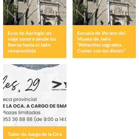
Ecos de Auringis: un
Escuela de Verano del
viaje sonoro desde los
Museo de Jaén:
íberos hasta el Jaén
“Alimentos sagrados.
renacentista
Comer con los dioses”
Taller de Juego de la Oca