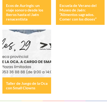
Ecos de Auringis: un
Escuela de Verano del
viaje sonoro desde los
Museo de Jaén:
íberos hasta el Jaén
“Alimentos sagrados.
renacentista
Comer con los dioses”
Taller de Juego de la Oca
con Small Clowns