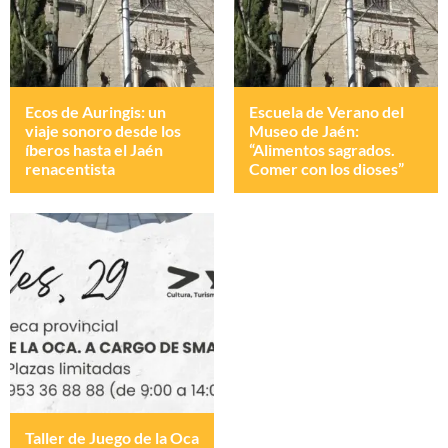
Ecos de Auringis: un
Escuela de Verano del
viaje sonoro desde los
Museo de Jaén:
íberos hasta el Jaén
“Alimentos sagrados.
renacentista
Comer con los dioses”
Taller de Juego de la Oca