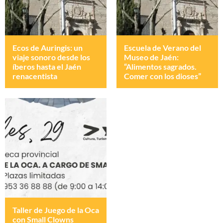
Ecos de Auringis: un
Escuela de Verano del
viaje sonoro desde los
Museo de Jaén:
íberos hasta el Jaén
“Alimentos sagrados.
renacentista
Comer con los dioses”
Taller de Juego de la Oca
con Small Clowns