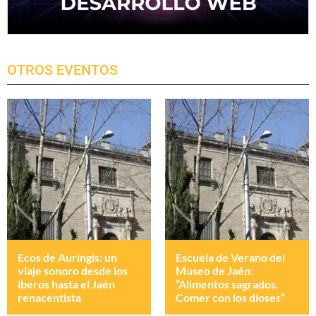
OTROS EVENTOS
Ecos de Auringis: un
Escuela de Verano del
viaje sonoro desde los
Museo de Jaén:
íberos hasta el Jaén
“Alimentos sagrados.
renacentista
Comer con los dioses”