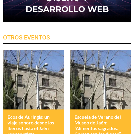
OTROS EVENTOS
Ecos de Auringis: un
Escuela de Verano del
viaje sonoro desde los
Museo de Jaén:
íberos hasta el Jaén
“Alimentos sagrados.
renacentista
Comer con los dioses”