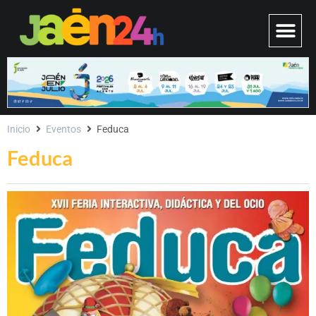
Inicio
Eventos
Feduca
Feduca