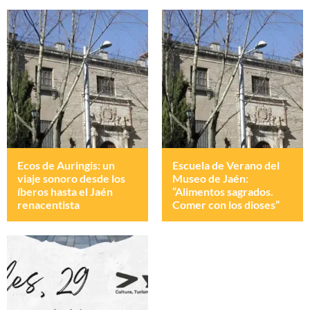
Ecos de Auringis: un
Escuela de Verano del
viaje sonoro desde los
Museo de Jaén:
íberos hasta el Jaén
“Alimentos sagrados.
renacentista
Comer con los dioses”