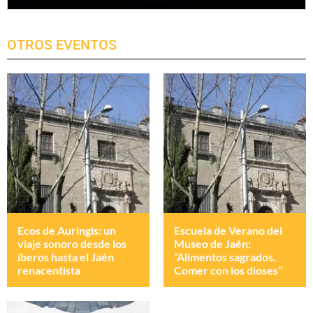
OTROS EVENTOS
Ecos de Auringis: un
Escuela de Verano del
viaje sonoro desde los
Museo de Jaén:
íberos hasta el Jaén
“Alimentos sagrados.
renacentista
Comer con los dioses”