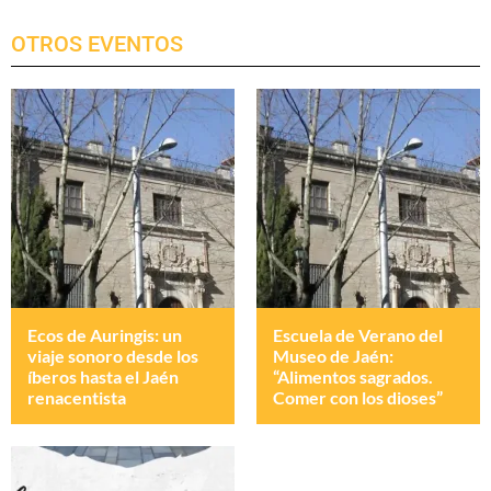
OTROS EVENTOS
Ecos de Auringis: un
Escuela de Verano del
viaje sonoro desde los
Museo de Jaén:
íberos hasta el Jaén
“Alimentos sagrados.
renacentista
Comer con los dioses”