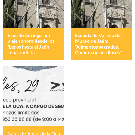
Ecos de Auringis: un
Escuela de Verano del
viaje sonoro desde los
Museo de Jaén:
íberos hasta el Jaén
“Alimentos sagrados.
renacentista
Comer con los dioses”
Taller de Juego de la Oca