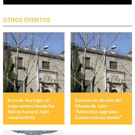
OTROS EVENTOS
Ecos de Auringis: un
Escuela de Verano del
viaje sonoro desde los
Museo de Jaén:
íberos hasta el Jaén
“Alimentos sagrados.
renacentista
Comer con los dioses”