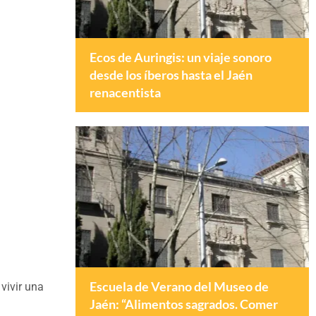
Ecos de Auringis: un viaje sonoro
desde los íberos hasta el Jaén
renacentista
Escuela de Verano del Museo de
vivir una
Jaén: “Alimentos sagrados. Comer