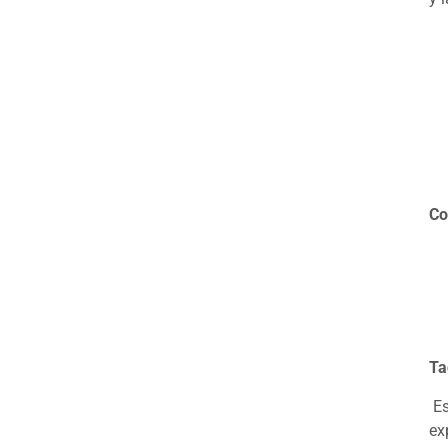
Co
Ta
Es
ex