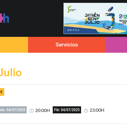
s
Servicios
Julio
0€
23:00H
20:00H
icio: 04/07/2025
Fin: 04/07/2025