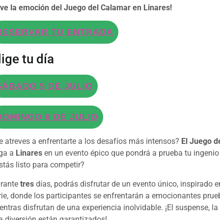
ive la emoción del Juego del Calamar en Linares!
RESERVAR TU ENTRADA
lige tu día
SÁBADO 5 DE JULIO
DOMINGO 6 DE JULIO
e atreves a enfrentarte a los desafíos más intensos?
El Juego d
ega a
Linares
en un evento épico que pondrá a prueba tu ingenio 
stás listo para competir?
rante
tres
días, podrás disfrutar de un evento único, inspirado 
rie, donde los participantes se enfrentarán a emocionantes pru
entras disfrutan de una experiencia inolvidable. ¡El suspense, la
la diversión están garantizados!