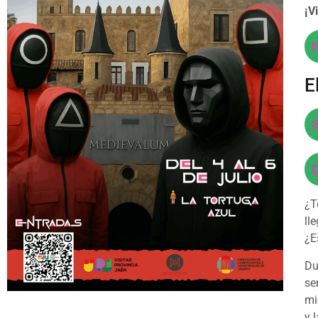
¡V
E
¿T
ll
¿E
Du
se
mi
y 