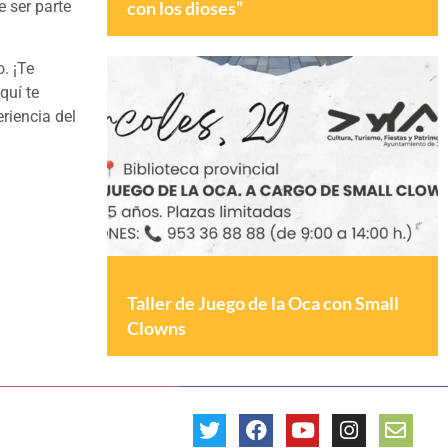
 ser parte
con los dioses”
. ¡Te
quí te
riencia del
Taller de Juego de la Oca con Small
Clowns