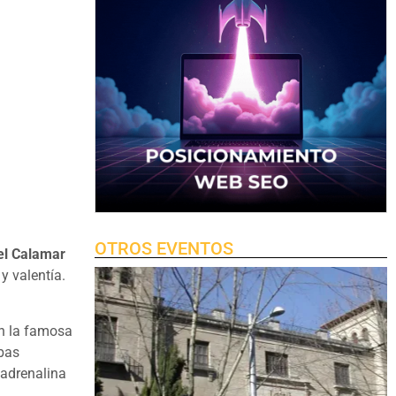
OTROS EVENTOS
el Calamar
y valentía.
en la famosa
ebas
 adrenalina