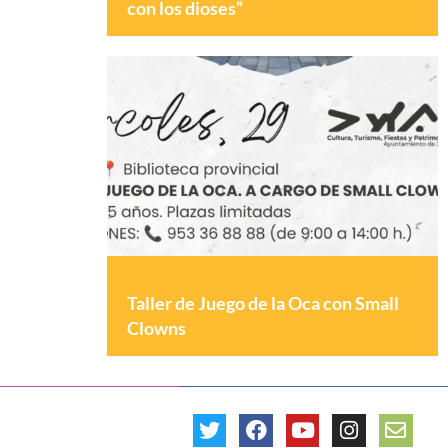
con los dioses”
Taller de Juego de la Oca con Small
Clowns