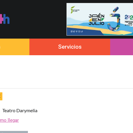
s
Servicios
€
Teatro Darymelia
mo llegar