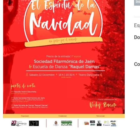
In
Es
Do
Co