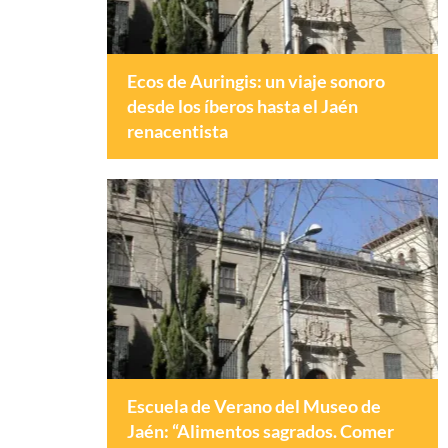
Ecos de Auringis: un viaje sonoro
desde los íberos hasta el Jaén
renacentista
Escuela de Verano del Museo de
Jaén: “Alimentos sagrados. Comer