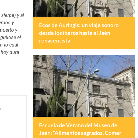
sierpe) y al
remos y
Ecos de Auringis: un viaje sonoro
 muerto y
desde los íberos hasta el Jaén
ngullose el
renacentista
on lo cual
s hoy dura
a
Escuela de Verano del Museo de
Jaén: “Alimentos sagrados. Comer