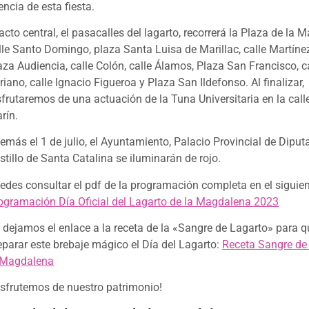
encia de esta fiesta.
 acto central, el pasacalles del lagarto, recorrerá la Plaza de la 
lle Santo Domingo, plaza Santa Luisa de Marillac, calle Martíne
aza Audiencia, calle Colón, calle Álamos, Plaza San Francisco, c
riano, calle Ignacio Figueroa y Plaza San Ildefonso. Al finalizar,
sfrutaremos de una actuación de la Tuna Universitaria en la call
rín.
emás el 1 de julio, el Ayuntamiento, Palacio Provincial de Diput
stillo de Santa Catalina se iluminarán de rojo.
edes consultar el pdf de la programación completa en el siguien
ogramación Día Oficial del Lagarto de la Magdalena 2023
 dejamos el enlace a la receta de la «Sangre de Lagarto» para 
eparar este brebaje mágico el Día del Lagarto:
Receta Sangre de 
 Magdalena
isfrutemos de nuestro patrimonio!