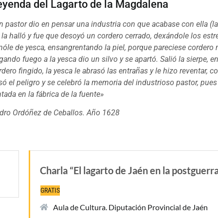
eyenda del Lagarto de la Magdalena
n pastor dio en pensar una industria con que acabase con ella (la 
n la halló y fue que desoyó un cordero cerrado, dexándole los est
enóle de yesca, ensangrentando la piel, porque pareciese cordero
gando fuego a la yesca dio un silvo y se apartó. Salió la sierpe, e
rdero fingido, la yesca le abrasó las entrañas y le hizo reventar, c
só el peligro y se celebró la memoria del industrioso pastor, pue
ntada en la fábrica de la fuente»
dro Ordóñez de Ceballos. Año 1628
Charla “El lagarto de Jaén en la postguerr
GRATIS
Aula de Cultura. Diputación Provincial de Jaén