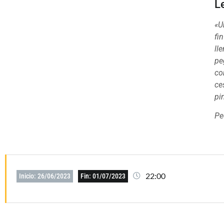
L
«U
fi
ll
pe
co
ce
pi
Pe
22:00
Inicio: 26/06/2023
Fin: 01/07/2023