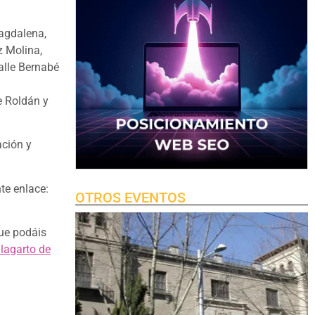
Magdalena,
z Molina,
alle Bernabé
e Roldán y
ación y
te enlace:
OTROS EVENTOS
que podáis
lagarto de