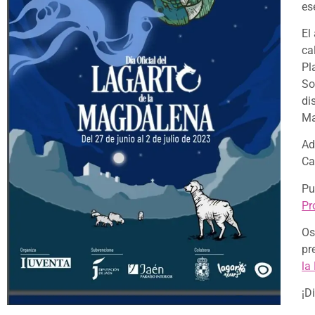
es
El
ca
Pl
So
di
Ma
Ad
Ca
Pu
Pr
Os
pr
la
¡D