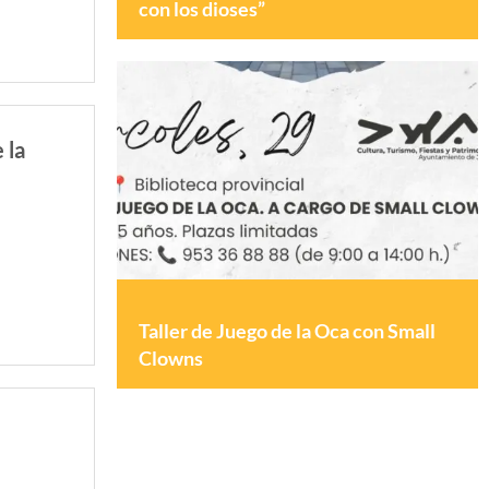
con los dioses”
 la
Taller de Juego de la Oca con Small
Clowns